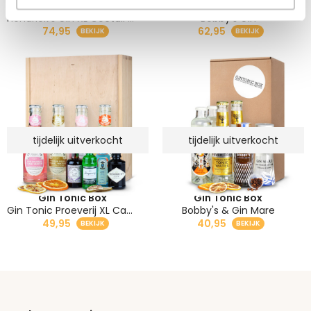
Gin Tonic Box
Gin Tonic Box
Hendrick's Gin XL Coctail Cadeau
Bobby's Gin
74,95
62,95
tijdelijk uitverkocht
tijdelijk uitverkocht
Gin Tonic Box
Gin Tonic Box
Gin Tonic Proeverij XL Cadeau
Bobby's & Gin Mare
49,95
40,95