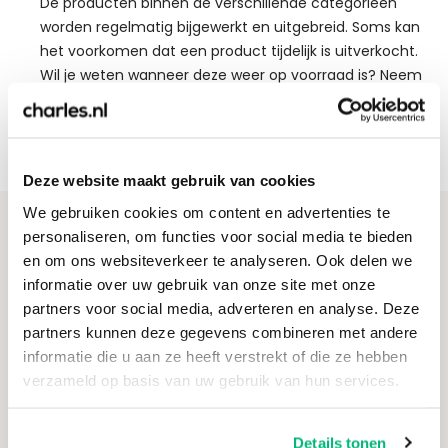
De producten binnen de verschillende categorieën
worden regelmatig bijgewerkt en uitgebreid. Soms kan
het voorkomen dat een product tijdelijk is uitverkocht.
Wil je weten wanneer deze weer op voorraad is? Neem
dan
contact
op met onze klantenservice.
Deze website maakt gebruik van cookies
We gebruiken cookies om content en advertenties te
personaliseren, om functies voor social media te bieden
Klantenservice
en om ons websiteverkeer te analyseren. Ook delen we
informatie over uw gebruik van onze site met onze
Bestelling plaatsen
partners voor social media, adverteren en analyse. Deze
Betaalmethoden
partners kunnen deze gegevens combineren met andere
Bezorgen
informatie die u aan ze heeft verstrekt of die ze hebben
Bestelling wijzigen
verzameld op basis van uw gebruik van hun services.
Veel gestelde vragen
Contact opnemen
Details tonen
Zakelijk