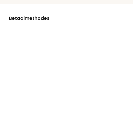
Betaalmethodes
Bezorgpartners
Onze socials