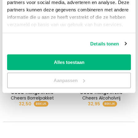
partners voor social media, adverteren en analyse. Deze
Baron Fuenté
Good Things in Life
partners kunnen deze gegevens combineren met andere
Tradition Brut in Coffret Champagne Geschenk
Proosten met Bubbels
informatie die u aan ze heeft verstrekt of die ze hebben
29,95
26,95
verzameld op basis van uw gebruik van hun services.
Details tonen
Alles toestaan
Aanpassen
Good Things in Life
Good Things in Life
Cheers Borrelpakket
Cheers Alcoholvrij
32,50
32,95