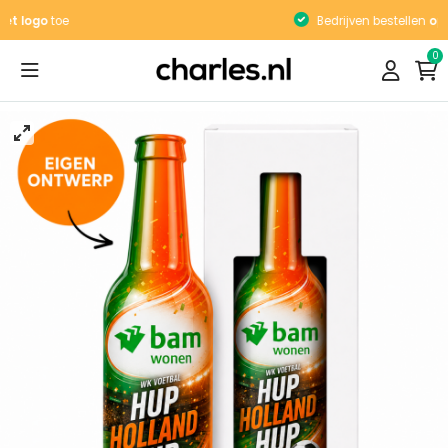
Bedrijven bestellen
op factuur
0