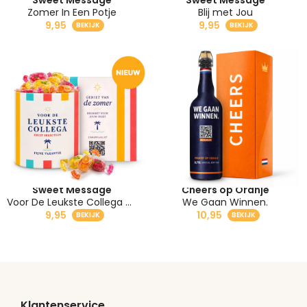
Sweet Message
Sweet Message
Zomer In Een Potje
Blij met Jou
9,95
9,95
Sweet Message
Cheers op Oranje
Voor De Leukste Collega Zomergeschenk
We Gaan Winnen.
9,95
10,95
Klantenservice