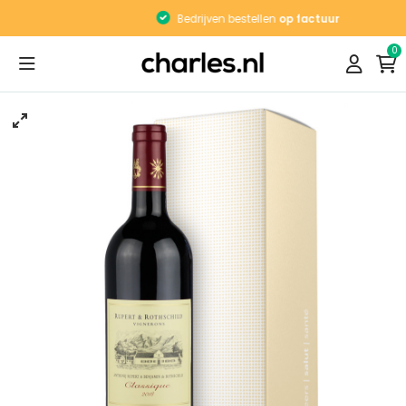
Bedrijven bestellen
op factuur
0