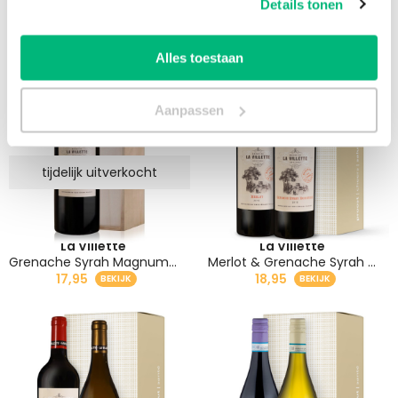
Details tonen
Bekijk ook:
Alles toestaan
Aanpassen
tijdelijk uitverkocht
La Villette
La Villette
Grenache Syrah Magnum Rode Wijn
Merlot & Grenache Syrah Rode Wijn
17,95
18,95