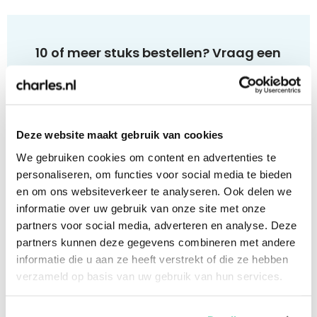
10 of meer stuks bestellen? Vraag een
offerte aan!
Bij 10 of meer stuks kunnen wij een voorstel op
maat aanbieden. Ook het versturen naar een
Deze website maakt gebruik van cookies
uitgebreid adressenbestand is geen enkel
probleem. Klik op de onderstaande link, vul het
We gebruiken cookies om content en advertenties te
formulier in en ontvang op werkdagen
binnen 1
personaliseren, om functies voor social media te bieden
uur
een passende offerte!
en om ons websiteverkeer te analyseren. Ook delen we
informatie over uw gebruik van onze site met onze
partners voor social media, adverteren en analyse. Deze
Offerte aanvragen
partners kunnen deze gegevens combineren met andere
informatie die u aan ze heeft verstrekt of die ze hebben
verzameld op basis van uw gebruik van hun services.