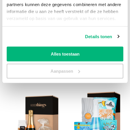
probleem. Klik op de onderstaande link, vul het
partners kunnen deze gegevens combineren met andere
formulier in en ontvang op werkdagen
binnen 1
informatie die u aan ze heeft verstrekt of die ze hebben
uur
een passende offerte!
verzameld op basis van uw gebruik van hun services.
Offerte aanvragen
Details tonen
Alles toestaan
Aanpassen
Bekijk ook: