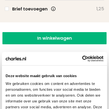
1,25
Brief toevoegen
In winkelwagen
Deze website maakt gebruik van cookies
10 of meer stuks bestellen? Vraag een
offerte aan!
We gebruiken cookies om content en advertenties te
personaliseren, om functies voor social media te bieden
Bij 10 of meer stuks kunnen wij een voorstel op
en om ons websiteverkeer te analyseren. Ook delen we
maat aanbieden. Ook het versturen naar een
informatie over uw gebruik van onze site met onze
uitgebreid adressenbestand is geen enkel
partners voor social media, adverteren en analyse. Deze