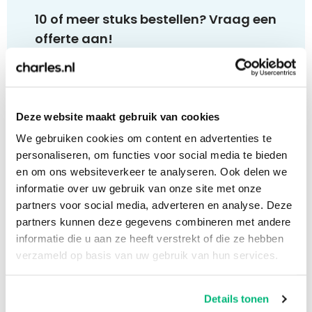
10 of meer stuks bestellen? Vraag een
offerte aan!
Bij 10 of meer stuks kunnen wij een voorstel op
maat aanbieden. Ook het versturen naar een
uitgebreid adressenbestand is geen enkel
Deze website maakt gebruik van cookies
probleem. Klik op de onderstaande link, vul het
formulier in en ontvang op werkdagen
binnen 1
We gebruiken cookies om content en advertenties te
uur
een passende offerte!
personaliseren, om functies voor social media te bieden
en om ons websiteverkeer te analyseren. Ook delen we
informatie over uw gebruik van onze site met onze
Offerte aanvragen
partners voor social media, adverteren en analyse. Deze
partners kunnen deze gegevens combineren met andere
informatie die u aan ze heeft verstrekt of die ze hebben
verzameld op basis van uw gebruik van hun services.
Bekijk ook:
Details tonen