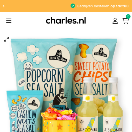
Bedrijven bestellen
op factuur
0