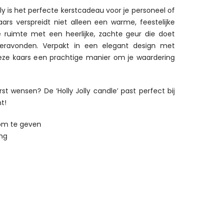
lly is het perfecte kerstcadeau voor je personeel of
 kaars verspreidt niet alleen een warme, feestelijke
e ruimte met een heerlijke, zachte geur die doet
eravonden. Verpakt in een elegant design met
 deze kaars een prachtige manier om je waardering
erst wensen? De ‘Holly Jolly candle’ past perfect bij
t!
om te geven
ing