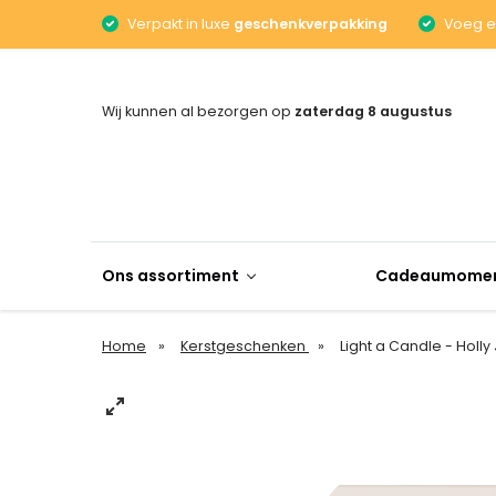
Verpakt in luxe
geschenkverpakking
Voeg 
Wij kunnen al bezorgen op
zaterdag 8 augustus
Ons assortiment
Cadeaumome
Home
Kerstgeschenken
Light a Candle - Holly