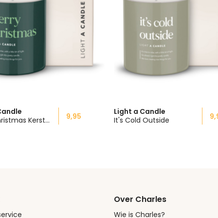
Candle
Light a Candle
9,95
9,
Merry Christmas Kerstgeschenk
It's Cold Outside
Over Charles
ervice
Wie is Charles?