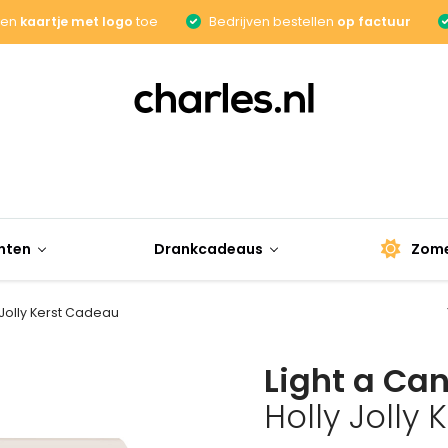
een
kaartje met logo
toe
Bedrijven bestellen
op factuur
nten
Drankcadeaus
Zome
 Jolly Kerst Cadeau
Light a Ca
Holly Jolly