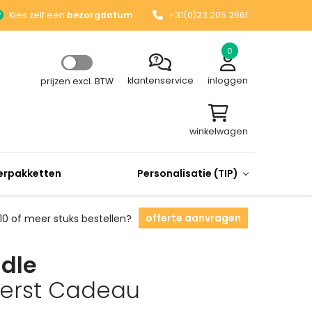
Kies zelf een
bezorgdatum
+31(0)23 205 2661
0
klantenservice
inloggen
prijzen excl. BTW
winkelwagen
rpakketten
Personalisatie (TIP)
offerte aanvragen
10 of meer stuks bestellen?
ndle
 Kerst Cadeau