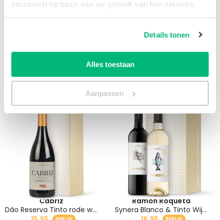
Offerte aanvragen
verzameld op basis van uw gebruik van hun services.
Details tonen
Alles toestaan
Bekijk ook:
Aanpassen
Cabriz
Ramón Roqueta
Dão Reserva Tinto rode wijn
Synera Blanco & Tinto Wijnpakket Cadeau
15,95
16,95