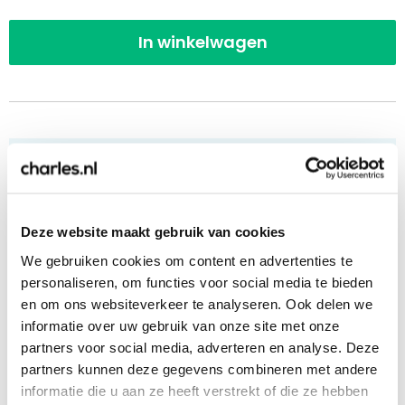
In winkelwagen
10 of meer stuks bestellen? Vraag een
offerte aan!
Deze website maakt gebruik van cookies
Bij 10 of meer stuks kunnen wij een voorstel op
We gebruiken cookies om content en advertenties te
maat aanbieden. Ook het versturen naar een
personaliseren, om functies voor social media te bieden
uitgebreid adressenbestand is geen enkel
en om ons websiteverkeer te analyseren. Ook delen we
probleem. Klik op de onderstaande link, vul het
informatie over uw gebruik van onze site met onze
formulier in en ontvang op werkdagen
binnen 1
partners voor social media, adverteren en analyse. Deze
uur
een passende offerte!
partners kunnen deze gegevens combineren met andere
informatie die u aan ze heeft verstrekt of die ze hebben