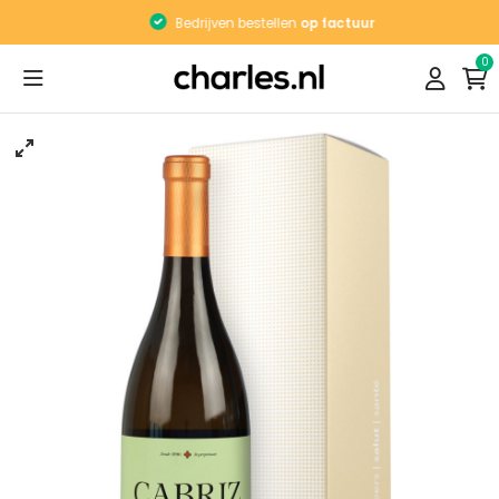
Bedrijven bestellen
op factuur
0