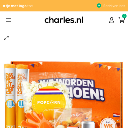
Bedrijven bestellen
op factuur
0