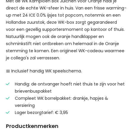
Met de WK Kampioen Box Juichen voor Oranje haal je
direct de echte WK-sfeer in huis. Van een frisse warming-
up met 24 ICE 0.0% ijsjes tot popcorn, notenmix en een
Hollandse zuurstok, deze WK-box zorgt gegarandeerd
voor een gezellig supportersmoment op kantoor of thuis.
Natuurlijk mogen ook de oranje handklapper en
schminkstift niet ontbreken om helemaal in de Oranje
stemming te komen. Een origineel WK-cadeau waarmee
je collega's zal verrasssen.
📅 Inclusief handig WK speelschema.
Handig: de ontvanger hoeft niet thuis te zijn voor het
brievenbuspakket
Compleet WK borrelpakket: drankje, hapjes &
versiering
Lager bezorgtarief: € 3,95
Productkenmerken