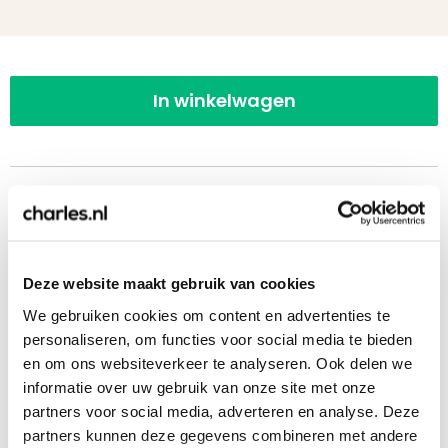
In winkelwagen
10 of meer stuks bestellen? Vraag een
Deze website maakt gebruik van cookies
offerte aan!
We gebruiken cookies om content en advertenties te
Bij 10 of meer stuks kunnen wij een voorstel op
personaliseren, om functies voor social media te bieden
maat aanbieden. Ook het versturen naar een
en om ons websiteverkeer te analyseren. Ook delen we
uitgebreid adressenbestand is geen enkel
informatie over uw gebruik van onze site met onze
probleem. Klik op de onderstaande link, vul het
partners voor social media, adverteren en analyse. Deze
formulier in en ontvang op werkdagen
binnen 1
partners kunnen deze gegevens combineren met andere