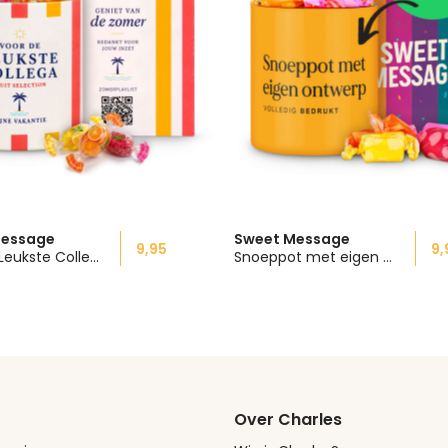
Message
Sweet Message
9,95
9,
Voor De Leukste Collega Zomergeschenk
Snoeppot met eigen ontwerp
Over Charles