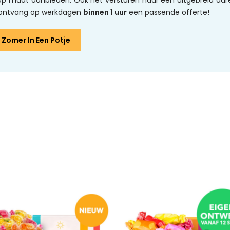
l op maat aanbieden. Ook het versturen naar een uitgebreid adr
en ontvang op werkdagen
binnen 1 uur
een passende offerte!
Zomer In Een Potje