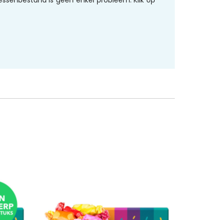
essenbestand is geen enkel probleem. Klik op