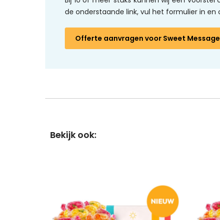
Bij 10 of meer stuks kunnen wij een voorste
de onderstaande link, vul het formulier in 
Offerte aanvragen
voor Sweet Message 
Bekijk ook: