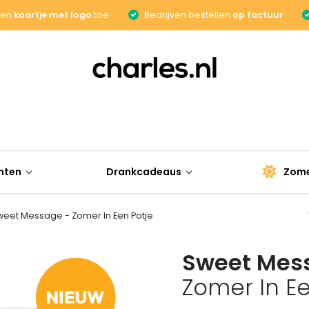
een
kaartje met logo
toe
Bedrijven bestellen
op factuur
nten
Drankcadeaus
Zome
eet Message - Zomer In Een Potje
Sweet Mes
Zomer In Ee