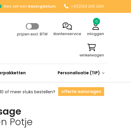
Kies zelf een
bezorgdatum
+31(0)23 205 2661
0
klantenservice
inloggen
prijzen excl. BTW
winkelwagen
rpakketten
Personalisatie (TIP)
offerte aanvragen
10 of meer stuks bestellen?
sage
n Potje