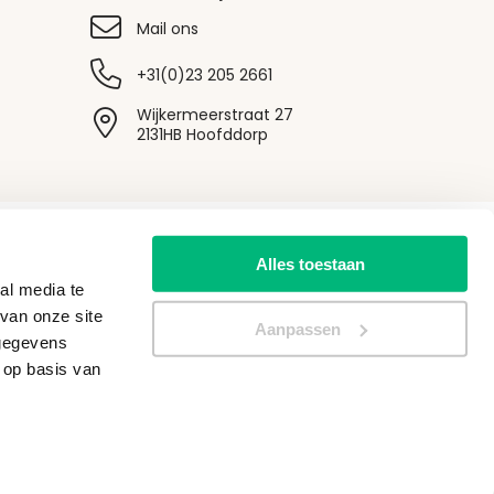
Mail ons
+31(0)23 205 2661
Wijkermeerstraat 27
2131HB Hoofddorp
Onze socials
Alles toestaan
al media te
van onze site
Aanpassen
 gegevens
 op basis van
Algemene voorwaarden
|
Privacy
Alle vermelde prijzen zijn exclusief BTW en verzendkosten