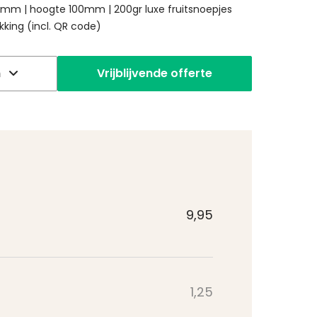
mm | hoogte 100mm | 200gr luxe fruitsnoepjes
king (incl. QR code)
n
Vrijblijvende offerte
9,95
1,25