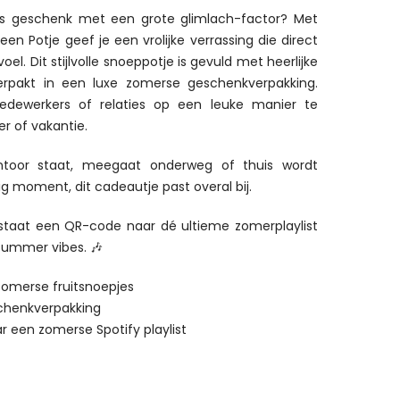
s geschenk met een grote glimlach-factor? Met
n Potje geef je een vrolijke verrassing die direct
el. Dit stijlvolle snoeppotje is gevuld met heerlijke
verpakt in een luxe zomerse geschenkverpakking.
edewerkers of relaties op een leuke manier te
r of vakantie.
toor staat, meegaat onderweg of thuis wordt
g moment, dit cadeautje past overal bij.
e staat een QR-code naar dé ultieme zomerplaylist
summer vibes. 🎶
zomerse fruitsnoepjes
schenkverpakking
r een zomerse Spotify playlist