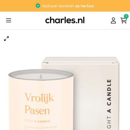
Bedrijven bestellen
op factuur
0