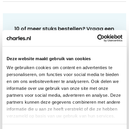
10 of meer stuks bestellen? Vraag een
offerte aan!
Bij 10 of meer stuks kunnen wij een voorstel op
maat aanbieden. Ook het versturen naar een
Deze website maakt gebruik van cookies
uitgebreid adressenbestand is geen enkel
We gebruiken cookies om content en advertenties te
probleem. Klik op de onderstaande link, vul het
personaliseren, om functies voor social media te bieden
formulier in en ontvang op werkdagen
binnen 1
en om ons websiteverkeer te analyseren. Ook delen we
uur
een passende offerte!
informatie over uw gebruik van onze site met onze
partners voor social media, adverteren en analyse. Deze
Offerte aanvragen
partners kunnen deze gegevens combineren met andere
informatie die u aan ze heeft verstrekt of die ze hebben
verzameld op basis van uw gebruik van hun services.