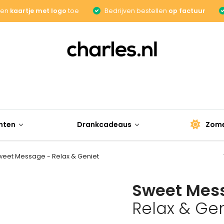
een
kaartje met logo
toe
Bedrijven bestellen
op factuur
nten
Drankcadeaus
Zome
eet Message - Relax & Geniet
Sweet Mes
Relax & Gen