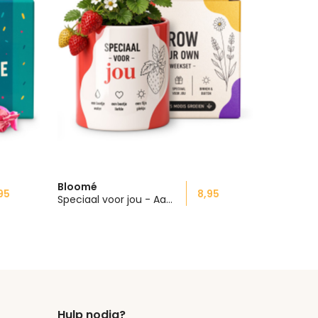
Bloomé
95
8,95
Speciaal voor jou - Aardbei Kweekset
Hulp nodig?