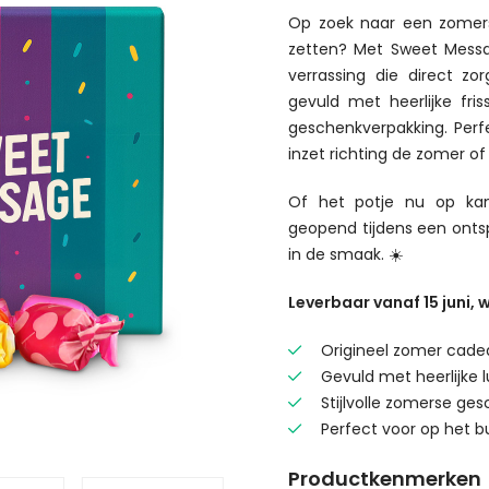
Op zoek naar een zomers
zetten? Met Sweet Messag
verrassing die direct zor
gevuld met heerlijke fri
geschenkverpakking. Per
inzet richting de zomer of
Of het potje nu op kan
geopend tijdens een ont
in de smaak. ☀️
Leverbaar vanaf 15 juni, w
Origineel zomer cadea
Gevuld met heerlijke l
Stijlvolle zomerse ge
Perfect voor op het b
Productkenmerken