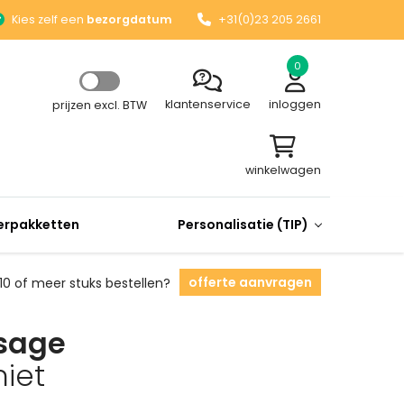
Kies zelf een
bezorgdatum
+31(0)23 205 2661
0
klantenservice
inloggen
prijzen excl. BTW
winkelwagen
rpakketten
Personalisatie (TIP)
offerte aanvragen
10 of meer stuks bestellen?
sage
iet