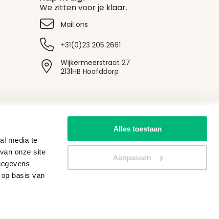
We zitten voor je klaar.
Mail ons
+31(0)23 205 2661
Wijkermeerstraat 27
2131HB Hoofddorp
Onze socials
Alles toestaan
al media te
van onze site
Aanpassen
 gegevens
 op basis van
Algemene voorwaarden
|
Privacy
Alle vermelde prijzen zijn exclusief BTW en verzendkosten