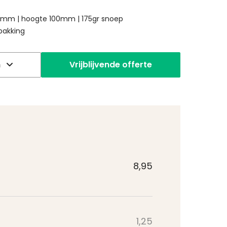
mm | hoogte 100mm | 175gr snoep
pakking
n
Vrijblijvende offerte
8,95
1,25