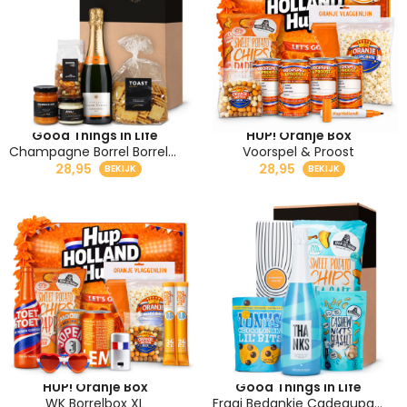
Good Things in Life
HUP! Oranje Box
Champagne Borrel Borrelpakket
Voorspel & Proost
28,95
28,95
HUP! Oranje Box
Good Things in Life
WK Borrelbox XL
Fraai Bedankje Cadeaupakket