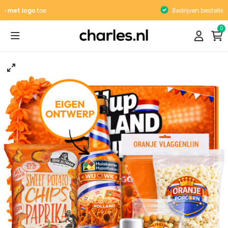
Bedrijven bestellen
op factuur
0