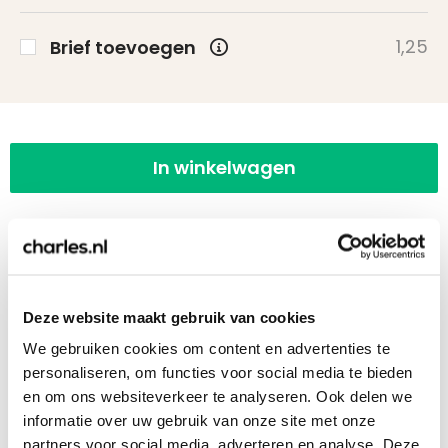
1,25
Brief toevoegen
In winkelwagen
Deze website maakt gebruik van cookies
10 of meer stuks bestellen? Vraag een
We gebruiken cookies om content en advertenties te
offerte aan!
personaliseren, om functies voor social media te bieden
en om ons websiteverkeer te analyseren. Ook delen we
Bij 10 of meer stuks kunnen wij een voorstel op
informatie over uw gebruik van onze site met onze
maat aanbieden. Ook het versturen naar een
partners voor social media, adverteren en analyse. Deze