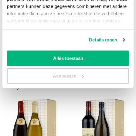
uitgebreid adressenbestand is geen enkel
partners kunnen deze gegevens combineren met andere
probleem. Klik op de onderstaande link, vul het
informatie die u aan ze heeft verstrekt of die ze hebben
formulier in en ontvang op werkdagen
binnen 1
verzameld op basis van uw gebruik van hun services.
uur
een passende offerte!
Offerte aanvragen
Details tonen
Alles toestaan
Aanpassen
Bekijk ook: