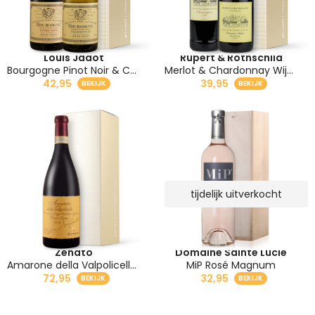
Louis Jadot
Rupert & Rothschild
Bourgogne Pinot Noir & Chardonnay Wijngeschenk
Merlot & Chardonnay Wijnpakket
42,95
39,95
tijdelijk uitverkocht
Zenato
Domaine Sainte Lucie
Amarone della Valpolicella Riserva 2018 Rode Wijn
MiP Rosé Magnum
72,95
32,95