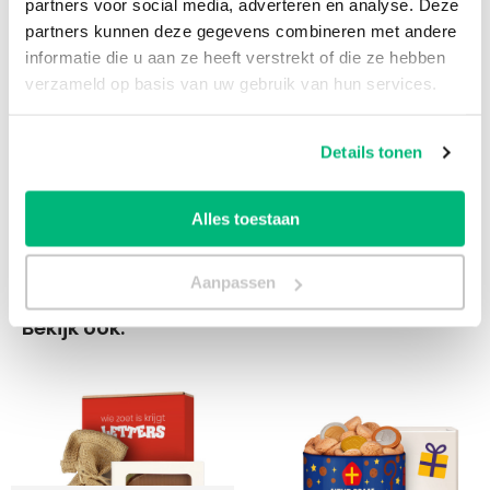
partners voor social media, adverteren en analyse. Deze
uitgebreid adressenbestand is geen enkel
partners kunnen deze gegevens combineren met andere
probleem. Klik op de onderstaande link, vul het
informatie die u aan ze heeft verstrekt of die ze hebben
formulier in en ontvang op werkdagen
binnen 1
verzameld op basis van uw gebruik van hun services.
uur
een passende offerte!
Details tonen
Offerte aanvragen
Alles toestaan
Aanpassen
Bekijk ook: