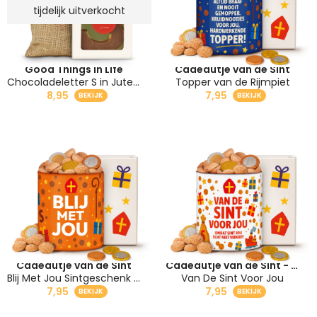
tijdelijk uitverkocht
Good Things in Life
Cadeautje van de Sint
Chocoladeletter S in Jute Zak - 135 gram - Melk Sinterklaas Brievenbus Cadeau
Topper van de Rijmpiet
8,95
7,95
Cadeautje van de Sint
Cadeautje van de Sint - Sinterklaasgeschenk 2025
Blij Met Jou Sintgeschenk Collega's
Van De Sint Voor Jou
7,95
7,95