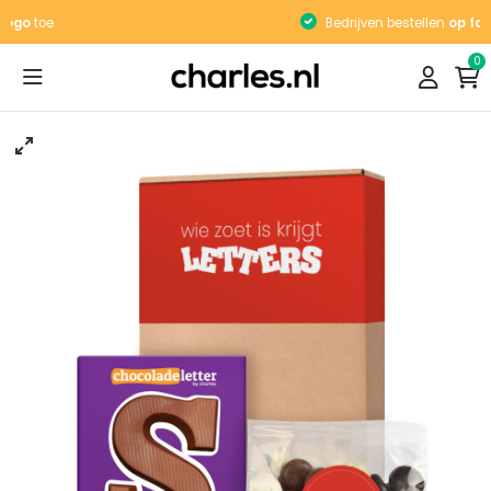
Bedrijven bestellen
op factuur
0