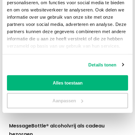
personaliseren, om functies voor social media te bieden
en om ons websiteverkeer te analyseren. Ook delen we
Wie wil jij een alcoholvrij cadeau geven?
informatie over uw gebruik van onze site met onze
Ontdek het ideale alcoholvrije cadeau bij Charles.
partners voor social media, adverteren en analyse. Deze
Naast ons uitgebreide assortiment cadeaupakketten
partners kunnen deze gegevens combineren met andere
bieden we een brede selectie verfijnde alcoholvrije
informatie die u aan ze heeft verstrekt of die ze hebben
bubbels met een feestelijk etiket met voor elke
verzameld op basis van uw gebruik van hun services.
gelegenheid een speciale boodschap. Nieuw
verkrijgbaar zijn unieke flessen bubbels 0,0% van
Details tonen
MessageBottle
®; een lijn met speciale flessen, allemaal
gericht op bijzondere geefmomenten. De alcoholvrije
bubbels zijn beoordeeld en geselecteerd door erkende
Alles toestaan
vinologen van zusteronderming De Wijnzaak. Je geeft
met MessageBottle dus een fles alcoholvrije bubbels
Aanpassen
die er aansprekend uitziet én met een inhoud van
hoogwaardige kwaliteit.
MessageBottle® alcoholvrij als cadeau
bezorgen