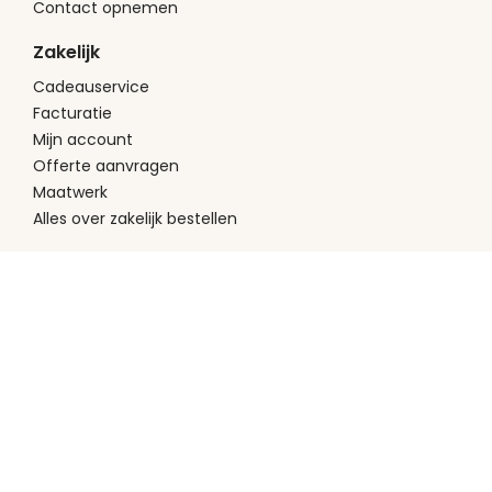
Contact opnemen
Zakelijk
Cadeauservice
Facturatie
Mijn account
Offerte aanvragen
Maatwerk
Alles over zakelijk bestellen
Over Charles
Wie is Charles?
Ons assortiment
Werken bij Charles
Bedrijfsgegevens
Algemene Voorwaarden
Privacy
Hulp nodig?