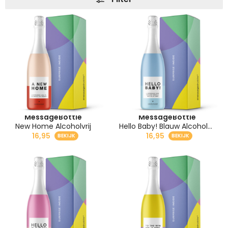
MessageBottle
MessageBottle
New Home Alcoholvrij
Hello Baby! Blauw Alcoholvrij
16,95
16,95