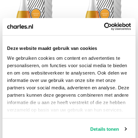
Deze website maakt gebruik van cookies
MessageBottle
MessageBottle
Happy Birthday Alcoholvrij
Happy Birthday Verjaardagscadeau
We gebruiken cookies om content en advertenties te
16,95
16,95
personaliseren, om functies voor social media te bieden
en om ons websiteverkeer te analyseren. Ook delen we
informatie over uw gebruik van onze site met onze
partners voor social media, adverteren en analyse. Deze
partners kunnen deze gegevens combineren met andere
informatie die u aan ze heeft verstrekt of die ze hebben
verzameld op basis van uw gebruik van hun services.
Details tonen
MessageBottle
Light a Candle