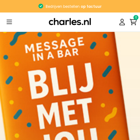
Bedrijven bestellen
op factuur
0