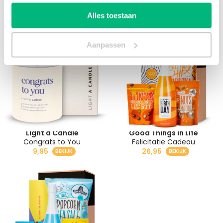
Cheers Cava
Happy Birthday
16,95
9,95
Alles toestaan
Aanpassen
Light a Candle
Good Things in Life
Congrats to You
Felicitatie Cadeau
9,95
26,95