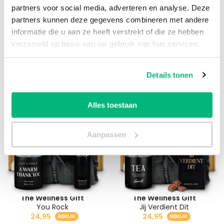
partners voor social media, adverteren en analyse. Deze
partners kunnen deze gegevens combineren met andere
informatie die u aan ze heeft verstrekt of die ze hebben
verzameld op basis van uw gebruik van hun services.
Good Things in Life
The Wellness Gift
Geniet Momentje
Shine Bright
Details tonen
21,95
24,95
Alles toestaan
Aanpassen
The Wellness Gift
The Wellness Gift
You Rock
Jij Verdient Dit
24,95
24,95