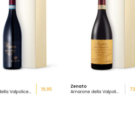
Zenato
19,95
72
Ripassa della Valpolicella Rode Wijn
Amarone della Valpolicella Riserva 2018 Rode Wijn