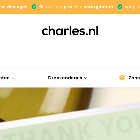
gen vinologen
Kies zelf de gewenste
bezorgdatum
Voeg e
nten
Drankcadeaus
Zome