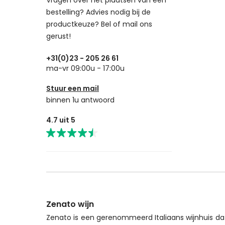
bestelling? Advies nodig bij de
The Fishwives Club
productkeuze? Bel of mail ons
gerust!
+31(0)23 - 205 26 61
ma-vr 09:00u - 17:00u
Stuur een mail
binnen 1u antwoord
4.7 uit 5
Zenato wijn
Zenato is een gerenommeerd Italiaans wijnhuis dat 