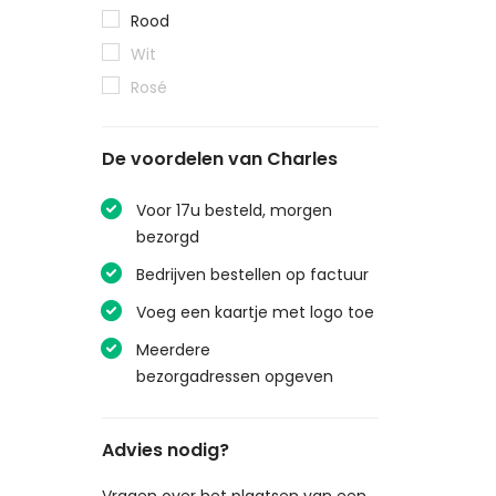
Rood
Les Parcelles
Wit
Domaine Du Vieux Lazaret
Rosé
Zenato
Langmeil
De voordelen van Charles
Vite Colte
Jérémie Huchet
Voor 17u besteld, morgen
William Fevre
bezorgd
Domaine Salmon
Bedrijven bestellen op factuur
André Dezat & Fils
Voeg een kaartje met logo toe
Quinta de Cabriz
Meerdere
Opus One Winery
bezorgadressen opgeven
Vega Sicilia
Duca di Salaparuta
Advies nodig?
Eò
Sibiliana
Vragen over het plaatsen van een