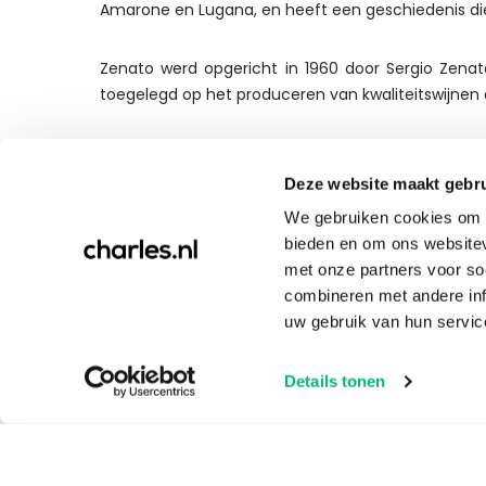
Amarone en Lugana, en heeft een geschiedenis die
Zenato werd opgericht in 1960 door Sergio Zenato
toegelegd op het produceren van kwaliteitswijnen
Druivensoorten
Amarone della Valpolicella: Een van de meest gepr
Deze website maakt gebru
staat bekend om zijn complexiteit en diepte. Ama
We gebruiken cookies om c
geperst, wat resulteert in een geconcentreerde en
bieden en om ons websitev
met onze partners voor so
Lugana: Zenato is ook beroemd om zijn producti
combineren met andere inf
Lugana-druif en staan bekend om hun frisse, leven
uw gebruik van hun servic
Zenato als wijn geschenk
Details tonen
Een geschikt
wijn cadeau bezorgen
? De wijnen
wijnliefhebbers en experts over de hele wereld. Ze