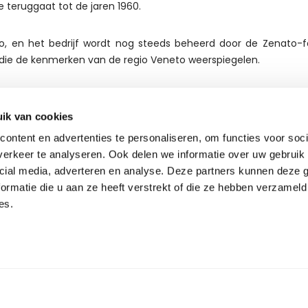
 teruggaat tot de jaren 1960.
, en het bedrijf wordt nog steeds beheerd door de Zenato-fam
 die de kenmerken van de regio Veneto weerspiegelen.
ezen wijnen van Zenato is Amarone della Valpolicella. Deze wij
ik van cookies
rone wordt gemaakt door de druiven (vaak Corvina, Rondinella
ontent en advertenties te personaliseren, om functies voor soci
 volle wijn met aroma's van gedroogd fruit, kruiden en chocolad
erkeer te analyseren. Ook delen we informatie over uw gebruik 
cial media, adverteren en analyse. Deze partners kunnen deze
e van witte wijnen, vooral die uit de Lugana DOC. Zenato L
ormatie die u aan ze heeft verstrekt of die ze hebben verzameld
dige karakter met fruitige aroma's en een minerale toets.
es.
 van Zenato hebben talloze prijzen en erkenningen ontvan
 worden vaak beschouwd als voorbeelden van de hoge kwaliteit va