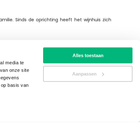
ilie. Sinds de oprichting heeft het wijnhuis zich
n wordt geproduceerd in het Valpolicella-gebied en
Alles toestaan
 en Molinara) te laten indrogen voordat ze worden
al media te
e.
van onze site
Aanpassen
 gegevens
ugana-wijnen worden gemaakt van de Trebbiano di
 op basis van
gen en genieten een uitstekende reputatie bij
n Italiaanse wijnen.