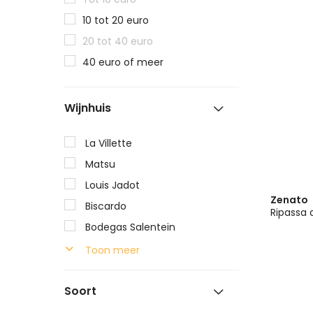
10 tot 20 euro
20 tot 40 euro
40 euro of meer
Wijnhuis
La Villette
Matsu
Louis Jadot
Zenato
Biscardo
Bodegas Salentein
De Moya
Toon meer
Caliterra
Soort
Bodega Classica
Chateau Talon