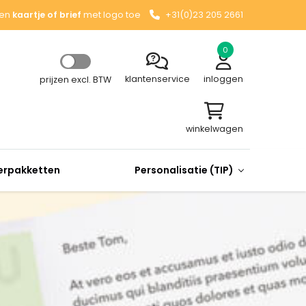
en
kaartje of brief
met logo toe
+31(0)23 205 2661
0
klantenservice
inloggen
prijzen excl. BTW
winkelwagen
rpakketten
Personalisatie (TIP)